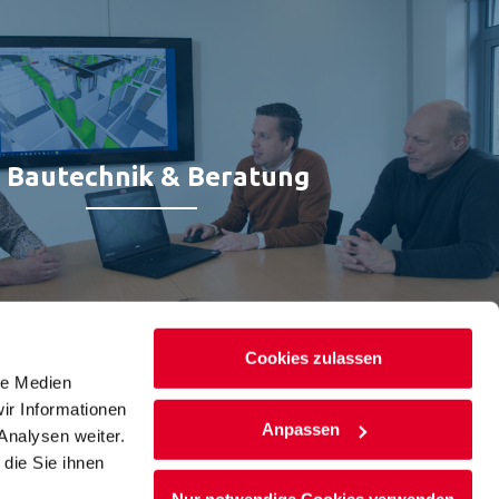
Bautechnik & Beratung
Cookies zulassen
le Medien
ir Informationen
Anpassen
Analysen weiter.
ijk | Nederland | T
+31 (0)341 464 008
| info@calduran.de
die Sie ihnen