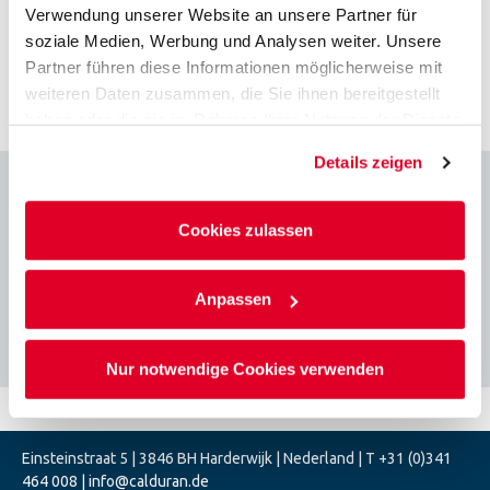
Verwendung unserer Website an unsere Partner für
soziale Medien, Werbung und Analysen weiter. Unsere
Einschalige Wände Hochleistungs-
Partner führen diese Informationen möglicherweise mit
Planelemente
weiteren Daten zusammen, die Sie ihnen bereitgestellt
haben oder die sie im Rahmen Ihrer Nutzung der Dienste
gesammelt haben.
Details zeigen
Brandschutz Kalksandsteine
Cookies zulassen
Anpassen
Werte zur Berechnung
Nur notwendige Cookies verwenden
Einsteinstraat 5 | 3846 BH Harderwijk | Nederland | T
+31 (0)341
464 008
| info@calduran.de