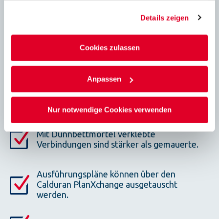
vollerhärteten und abgelagerten
gesammelt haben.
Planelement geschnitten.
Details zeigen
Arbeitsschutzgerecht dank maschineller
Cookies zulassen
Verarbeitung.
Anpassen
Hohe Verarbeitungsgeschwindigkeiten dank
großem Format und maschineller
Verarbeitung.
Nur notwendige Cookies verwenden
Mit Dünnbettmörtel verklebte
Verbindungen sind stärker als gemauerte.
Ausführungspläne können über den
Calduran PlanXchange ausgetauscht
werden.