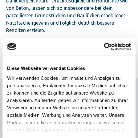
Dank vergleichbarer Druckfestigkeit und Rohdichte wie
von Beton, lassen sich so insbesondere bei klein
parzellierten Grundstücken und Baulücken erheblicher
Nutzflächengewinn und folglich deutlich bessere
Renditen erzielen.
Calduran HPE ist für bis zu 10-geschossiger Bauweise
genehmigt und lässt sich hervorragend auch auf
Betonkonstruktionen aufsetzen.
Diese Webseite verwendet Cookies
Wir verwenden Cookies, um Inhalte und Anzeigen zu
personalisieren, Funktionen für soziale Medien anbieten
Vorteile
zu können und die Zugriffe auf unsere Website zu
analysieren. Außerdem geben wir Informationen zu Ihrer
Verwendung unserer Website an unsere Partner für
Passstücke werden vorab nach Maß
zugeschnitten.
soziale Medien, Werbung und Analysen weiter. Unsere
Partner führen diese Informationen möglicherweise mit
weiteren Daten zusammen, die Sie ihnen bereitgestellt
Passelemente werden aus dem
haben oder die sie im Rahmen Ihrer Nutzung der Dienste