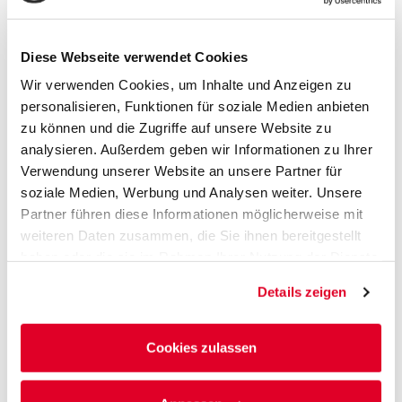
– Wände auf einem nicht-durchbiegenden
Untergrund stehen
– das Kalksandsteinmauerwerk nur geringe
Diese Webseite verwendet Cookies
Schwindspannungen abtragen muss.
Wir verwenden Cookies, um Inhalte und Anzeigen zu
Sie können nur geringe Schrumpfverformungen
personalisieren, Funktionen für soziale Medien anbieten
aufnehmen und haben eine Breite von ca. 1 mm.
zu können und die Zugriffe auf unsere Website zu
Gefüllte Dehnungsfugen;
ermöglichen
analysieren. Außerdem geben wir Informationen zu Ihrer
Bewegungen in zwei Richtungen und werden immer
Verwendung unserer Website an unsere Partner für
in der Mitte einer Wand angebracht.
soziale Medien, Werbung und Analysen weiter. Unsere
So können sie Verformungen der umliegenden
Partner führen diese Informationen möglicherweise mit
Konstruktionen gut abfangen und werden bei
weiteren Daten zusammen, die Sie ihnen bereitgestellt
– durchbiegenden Untergründen
haben oder die sie im Rahmen Ihrer Nutzung der Dienste
– Wänden, bei denen ein erhöhtes Risiko von
gesammelt haben.
Setzungen besteht
Details zeigen
– Wänden, die durch eine Gebäudedehnungsfuge
getrennt werden
Cookies zulassen
– Wandanschlüssen von neuen an alte Baukörper
– akustisch entkoppelten Anschlüssen
– Anschlüssen von nicht-tragenden Wänden mit