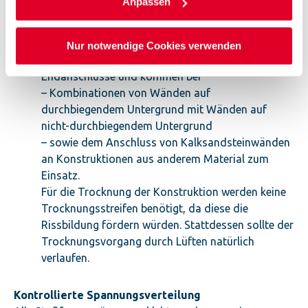
Anpassen
tragenden Wänden genutzt.
Gefüllte Dehnungsfugen sind ca. 10 mm breit und
besitzen eine elastische Fugenfüllung.
Nur notwendige Cookies verwenden
Flexible Anschlüsse;
sind Eck- oder
Endanschlüsse und kommen bei
– Kombinationen von Wänden auf
durchbiegendem Untergrund mit Wänden auf
nicht-durchbiegendem Untergrund
– sowie dem Anschluss von Kalksandsteinwänden
an Konstruktionen aus anderem Material zum
Einsatz.
Für die Trocknung der Konstruktion werden keine
Trocknungsstreifen benötigt, da diese die
Rissbildung fördern würden. Stattdessen sollte der
Trocknungsvorgang durch Lüften natürlich
verlaufen.
Kontrollierte Spannungsverteilung